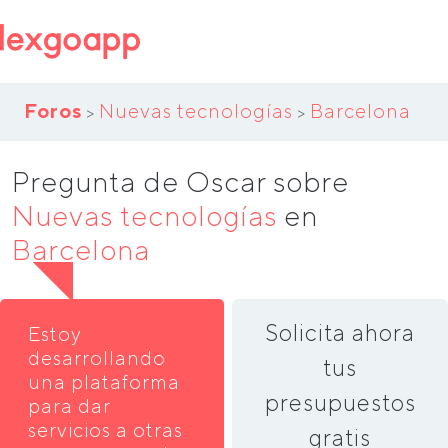
Foros
Nuevas tecnologías
Barcelona
>
>
Pregunta de Oscar sobre
Nuevas tecnologías
en
Barcelona
Solicita ahora
Estoy
desarrollando
tus
una plataforma
presupuestos
para dar
servicios a otras
gratis