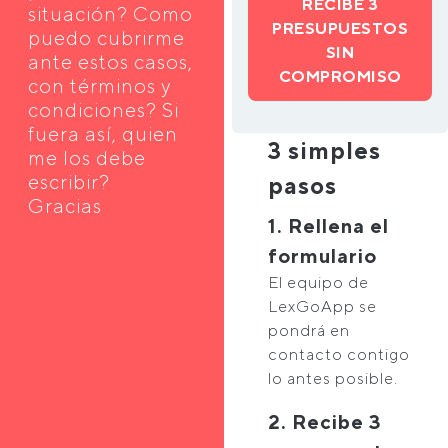
RECIBE 3
situación? Como
PRESUPUESTOS
puedo cubrirme
SIN
ante estos casos,
COMPROMISO
con términos y
condiciones? Si
fuera así, quien
3 simples
me los debe
escribir?
pasos
Gracias
1. Rellena el
formulario
El equipo de
LexGoApp se
pondrá en
contacto contigo
lo antes posible.
2. Recibe 3