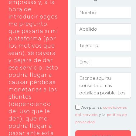
empresas y, a la
hora de
introducir pagos
me pregunto
que pasaría si mi
plataforma (por
los motivos que
sean), se cayera
y dejara de dar
ese servicio, esto
podría llegar a
causar pérdidas
monetarias a los
clientes
(dependiendo
Acepto las
condiciones
del uso que le
del servicio
y la
política de
den), que me
privacidad
podría llegar a
pasar ante esta