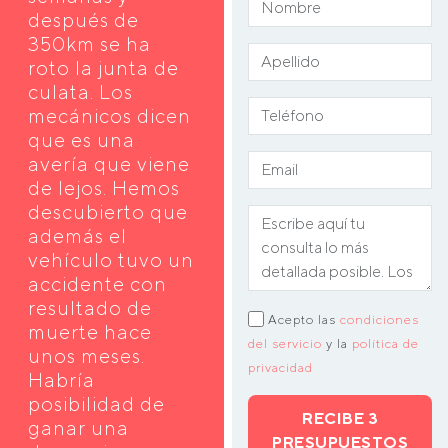
después de
350km se ha
roto la junta de
culata. Los
mecánicos dicen
que es una
avería que viene
de lejos. Hemos
descubierto que
además el
vehículo tuvo un
accidente con
resultado de
Acepto las
condiciones
muerte hace
del servicio
y la
política de
unos meses.
privacidad
Habría
posibilidad de
RECIBE 3
ganar una
PRESUPUESTOS