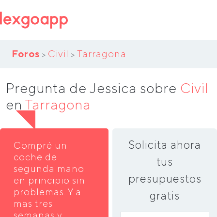
Foros
Civil
Tarragona
>
>
Pregunta de Jessica sobre
Civil
en
Tarragona
Solicita ahora
Compré un
coche de
tus
segunda mano
presupuestos
en principio sin
problemas. Y a
gratis
mas tres
semanas y