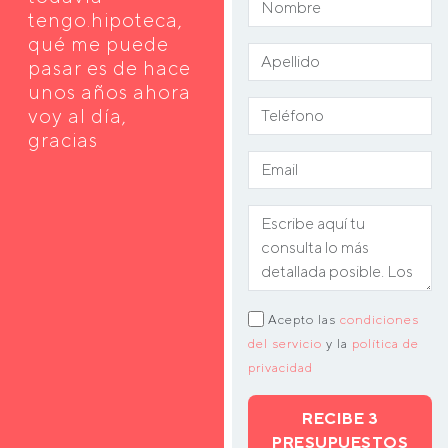
tengo.hipoteca,
qué me puede
pasar es de hace
unos años ahora
voy al día,
gracias
Acepto las
condiciones
del servicio
y la
política de
privacidad
RECIBE 3
PRESUPUESTOS