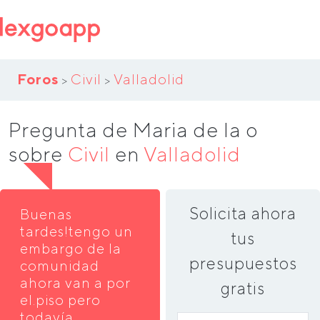
Foros
Civil
Valladolid
>
>
Pregunta de Maria de la o
sobre
Civil
en
Valladolid
Solicita ahora
Buenas
tardes!tengo un
tus
embargo de la
presupuestos
comunidad
ahora van a por
gratis
el.piso pero
todavía