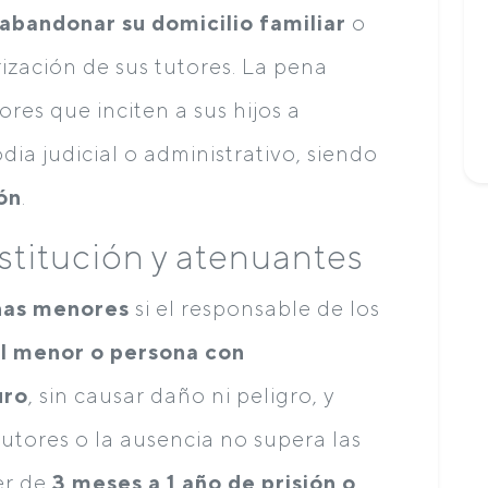
abandonar su domicilio familiar
o
ización de sus tutores. La pena
res que inciten a sus hijos a
dia judicial o administrativo, siendo
ón
.
estitución y atenuantes
nas menores
si el responsable de los
al menor o persona con
uro
, sin causar daño ni peligro, y
utores o la ausencia no supera las
er de
3 meses a 1 año de prisión o