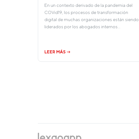
En un contexto derivado de la pandemia del
COVid19, los procesos de transformación
digital de muchas organizaciones están siendo
liderados por los abogados internos…
LEER MÁS →
Paginación
de
entradas