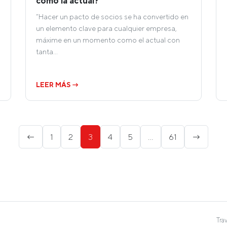
como la actual?
“Hacer un pacto de socios se ha convertido en
un elemento clave para cualquier empresa,
máxime en un momento como el actual con
tanta…
LEER MÁS →
←
1
2
3
4
5
…
61
→
Tra