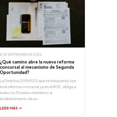
8 DE SEPTIEMBRE DE 2022
¿Qué camino abre la nueva reforma
concursal al mecanismo de Segunda
Oportunidad?
La Directiva 2019/1023 que se traspuesto con
esta reforma concursal ya en el BOE, obliga a
todos los Estados miembros al
establecimiento de un…
LEER MÁS →