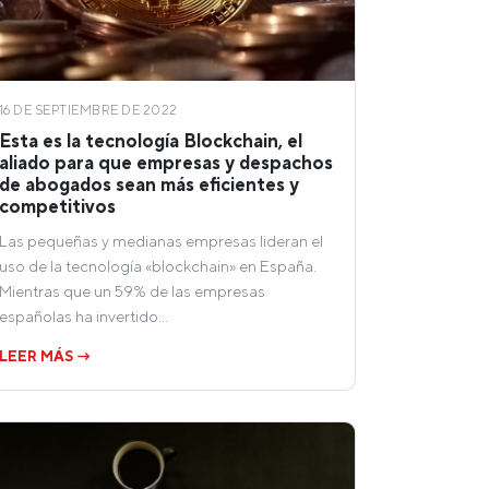
16 DE SEPTIEMBRE DE 2022
Esta es la tecnología Blockchain, el
aliado para que empresas y despachos
de abogados sean más eficientes y
competitivos
Las pequeñas y medianas empresas lideran el
uso de la tecnología «blockchain» en España.
Mientras que un 59% de las empresas
españolas ha invertido…
LEER MÁS →