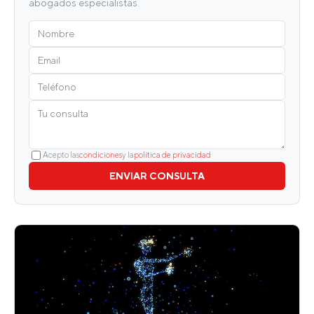
abogados especialistas.
Acepto las
condiciones
y la
política de privacidad
ENVIAR CONSULTA