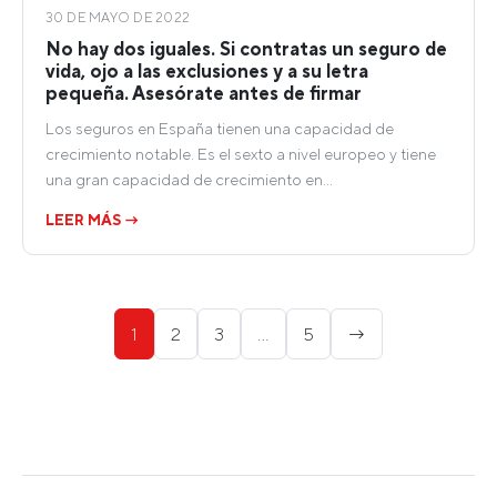
30 DE MAYO DE 2022
No hay dos iguales. Si contratas un seguro de
vida, ojo a las exclusiones y a su letra
pequeña. Asesórate antes de firmar
Los seguros en España tienen una capacidad de
crecimiento notable. Es el sexto a nivel europeo y tiene
una gran capacidad de crecimiento en…
LEER MÁS →
Paginación
1
2
3
…
5
→
de
entradas