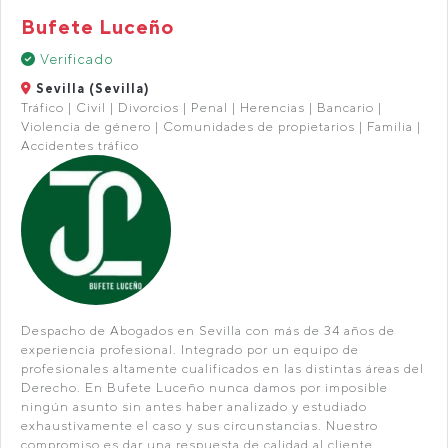
Bufete Luceño
Verificado
Sevilla (Sevilla)
Tráfico | Civil | Divorcios | Penal | Herencias | Bancario |
Violencia de género | Comunidades de propietarios | Familia |
Accidentes tráfico
Despacho de Abogados en Sevilla con más de 34 años de
experiencia profesional. Integrado por un equipo de
profesionales altamente cualificados en las distintas áreas del
Derecho. En Bufete Luceño nunca damos por imposible
ningún asunto sin antes haber analizado y estudiado
exhaustivamente el caso y sus circunstancias. Nuestro
compromiso es dar una respuesta de calidad al cliente,