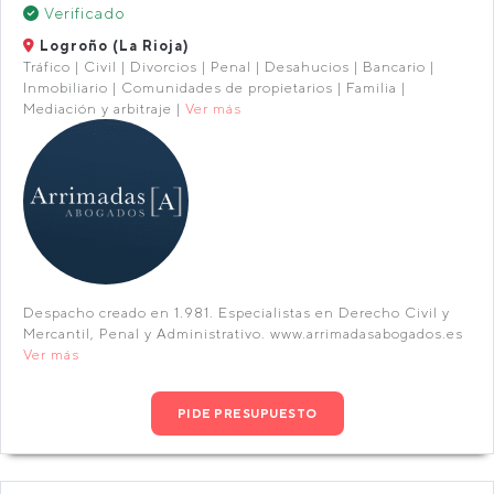
Verificado
Logroño (La Rioja)
Tráfico | Civil | Divorcios | Penal | Desahucios | Bancario |
Inmobiliario | Comunidades de propietarios | Familia |
Mediación y arbitraje |
Ver más
Despacho creado en 1.981. Especialistas en Derecho Civil y
Mercantil, Penal y Administrativo. www.arrimadasabogados.es
Ver más
PIDE PRESUPUESTO