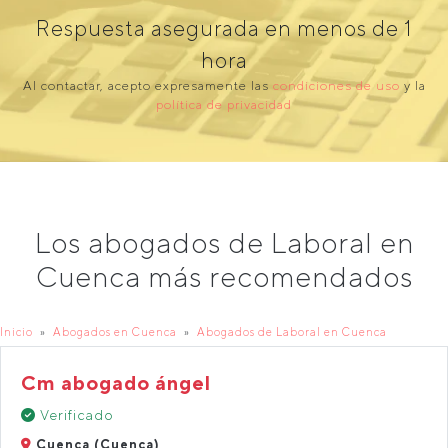
Respuesta asegurada en menos de 1
hora
Al contactar, acepto expresamente las
condiciones de uso
y la
política de privacidad
Los abogados de Laboral en
Cuenca más recomendados
Inicio
Abogados en Cuenca
Abogados de Laboral en Cuenca
Cm abogado ángel
Verificado
Cuenca (Cuenca)