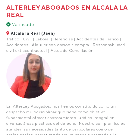
ALTERLEY ABOGADOS EN ALCALA LA
REAL
Verificado
Alcalá la Real (Jaén)
Tráfico | Civil | Laboral | Herencias | Accidentes de Tráfico |
Accidentes | Alquiler con opción a compra | Responsabilidad
civil extracontractual | Actos de Conciliación
En AlterLey Abogados, nos hemos constituido como un
despacho multidisciplinar que tiene como objetivo
fundamental ofrecer asesoramiento jurídico integral en
diversas áreas prácticas del derecho. Nuestro compromiso es
atender las necesidades tanto de particulares como de
profesionales, garantizando así un servicio adaptado a la