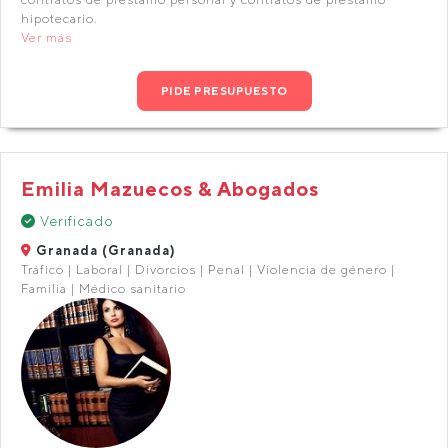
hipotecario.
Ver más
PIDE PRESUPUESTO
Emilia Mazuecos & Abogados
Verificado
Granada (Granada)
Tráfico | Laboral | Divorcios | Penal | Violencia de género |
Familia | Médico sanitario