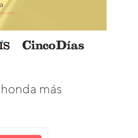
a
ivacidad
ahonda más