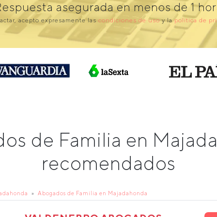
Respuesta asegurada en menos de 1 hor
actar, acepto expresamente las
condiciones de uso
y la
política de pr
dos de Familia en Majad
recomendados
jadahonda
Abogados de Familia en Majadahonda