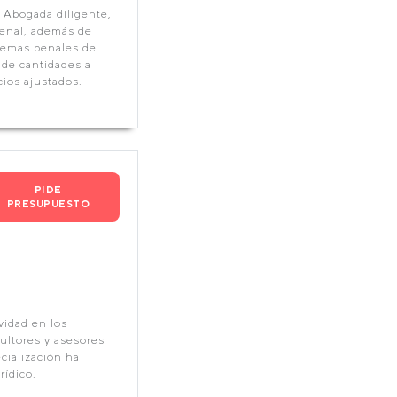
Abogada diligente,
 penal, además de
 temas penales de
de cantidades a
ios ajustados.
PIDE
PRESUPUESTO
vidad en los
ultores y asesores
cialización ha
ídico.