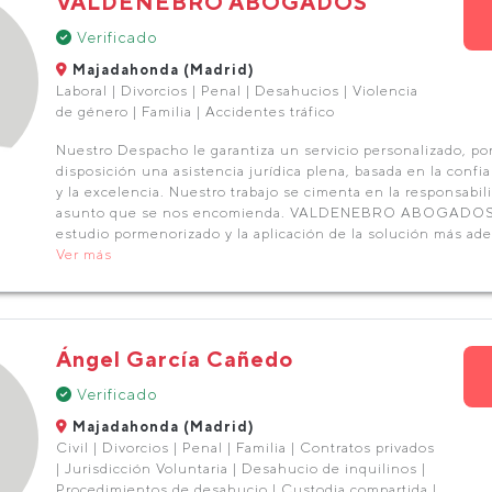
VALDENEBRO ABOGADOS
Verificado
Majadahonda (Madrid)
Laboral | Divorcios | Penal | Desahucios | Violencia
de género | Familia | Accidentes tráfico
Nuestro Despacho le garantiza un servicio personalizado, po
disposición una asistencia jurídica plena, basada en la conf
y la excelencia. Nuestro trabajo se cimenta en la responsabilid
asunto que se nos encomienda. VALDENEBRO ABOGADOS 
estudio pormenorizado y la aplicación de la solución más ade
Ver más
Ángel García Cañedo
Verificado
Majadahonda (Madrid)
Civil | Divorcios | Penal | Familia | Contratos privados
| Jurisdicción Voluntaria | Desahucio de inquilinos |
Procedimientos de desahucio | Custodia compartida |