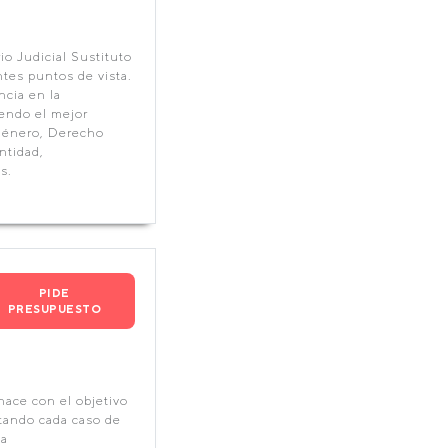
io Judicial Sustituto
ntes puntos de vista.
cia en la
iendo el mejor
 Género, Derecho
ntidad,
s.
PIDE
PRESUPUESTO
ace con el objetivo
atando cada caso de
la