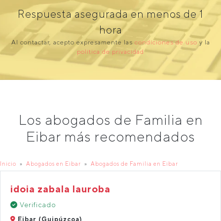
Respuesta asegurada en menos de 1
hora
Al contactar, acepto expresamente las
condiciones de uso
y la
política de privacidad
Los abogados de Familia en
Eibar más recomendados
Inicio
Abogados en Eibar
Abogados de Familia en Eibar
idoia zabala lauroba
Verificado
Eibar (Guipúzcoa)