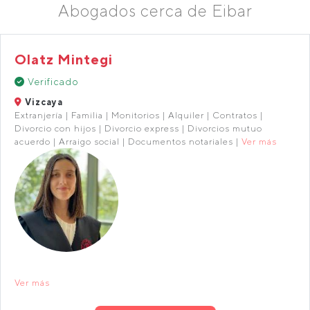
Abogados cerca de Eibar
Olatz Mintegi
Verificado
Vizcaya
Extranjería | Familia | Monitorios | Alquiler | Contratos |
Divorcio con hijos | Divorcio express | Divorcios mutuo
acuerdo | Arraigo social | Documentos notariales |
Ver más
Ver más