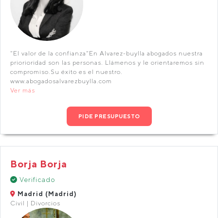
"El valor de la confianza"En Alvarez-buylla abogados nuestra
priorioridad son las personas. Llámenos y le orientaremos sin
compromiso.Su éxito es el nuestro.
www.abogadosalvarezbuylla.com
Ver más
PIDE PRESUPUESTO
Borja Borja
Verificado
Madrid (Madrid)
Civil | Divorcios