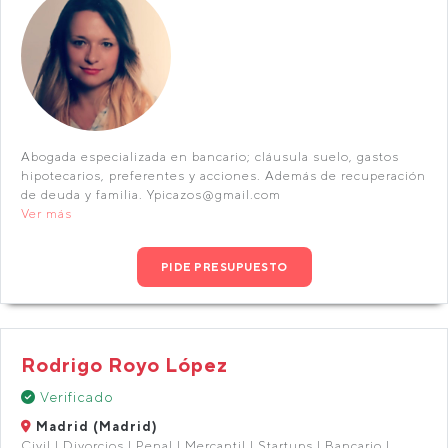
Abogada especializada en bancario; cláusula suelo, gastos
hipotecarios, preferentes y acciones. Además de recuperación
de deuda y familia. Ypicazos@gmail.com
Ver más
PIDE PRESUPUESTO
Rodrigo Royo López
Verificado
Madrid (Madrid)
Civil | Divorcios | Penal | Mercantil | Startups | Bancario |