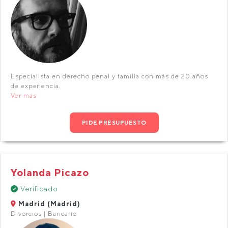
Especialista en derecho penal y familia con más de 20 años
de experiencia.
Ver más
PIDE PRESUPUESTO
Yolanda Picazo
Verificado
Madrid (Madrid)
Divorcios | Bancario