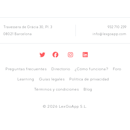
Travessera de Gràcia 30, Pl. 3
932 710 239
08021 Barcelona
info@lexgoapp.com
Preguntas frecuentes
Directorio
¿Cómo funciona?
Foro
Learning
Guías legales
Política de privacidad
Términos y condiciones
Blog
© 2026 LexGoApp S.L.