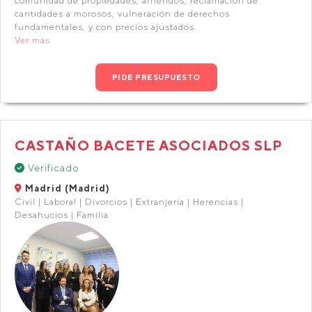
comunidad de propiedades, arriendos, reclamación de
cantidades a morosos, vulneración de derechos
fundamentales, y con precios ajustados.
Ver más
PIDE PRESUPUESTO
CASTAÑO BACETE ASOCIADOS SLP
Verificado
Madrid (Madrid)
Civil | Laboral | Divorcios | Extranjería | Herencias |
Desahucios | Familia