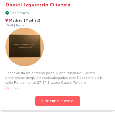
Daniel Izquierdo Oliveira
Verificado
Madrid (Madrid)
Civil | Penal
Especialista en derecho penal y penitenciario. Correo
electrónico: dizquierdo@dioabogados.com Despacho en la
calle Pensamiento 27, 3º-3 (zona Cuzco-Tetuán)
Ver más
PIDE PRESUPUESTO