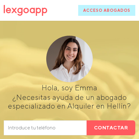
ACCESO ABOGADOS
Hola, soy Emma
¿Necesitas ayuda de un abogado
especializado en Alquiler en Hellín?
CONTACTAR