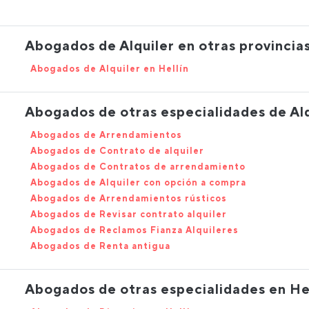
Abogados de Alquiler en otras provincia
Abogados de Alquiler en Hellín
Abogados de otras especialidades de Alq
Abogados de Arrendamientos
Abogados de Contrato de alquiler
Abogados de Contratos de arrendamiento
Abogados de Alquiler con opción a compra
Abogados de Arrendamientos rústicos
Abogados de Revisar contrato alquiler
Abogados de Reclamos Fianza Alquileres
Abogados de Renta antigua
Abogados de otras especialidades en He