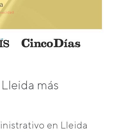
a
ivacidad
 Lleida más
istrativo en Lleida