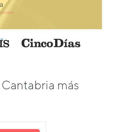
a
ivacidad
 Cantabria más