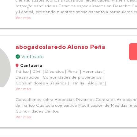
cliente, adaptándonos a todas sus necesidades. Visite nuest
https://diezbolado.es Estamos especializados en Derecho Civi
y Laboral, prestando nuestros servicios tanto a particulares
Ver más
abogadoslaredo Alonso Peña
Verificado
Cantabria
Tráfico | Civil | Divorcios | Penal | Herencias |
Desahucios | Comunidades de propietarios |
Consumidores y usuarios | Familia | Alquiler |
Ver más
Consultanos sobre Herencias Divorcios Contratos Arrendam
de Trafico Custodia compartida Modificacion de Medidas Im
Comunidades Delitos
Ver más