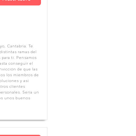
o, Cantabria. Te
distintas ramas del
 para ti. Pensamos
asta conseguir el
nvicción de que las
dos los miembros de
oluciones y así
tros clientes
ersonales. Sería un
mos unos buenos