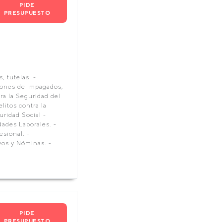
PIDE
PRESUPUESTO
, tutelas. -
iones de impagados,
ra la Seguridad del
litos contra la
uridad Social -
dades Laborales. -
sional. -
vos y Nóminas. -
PIDE
PRESUPUESTO