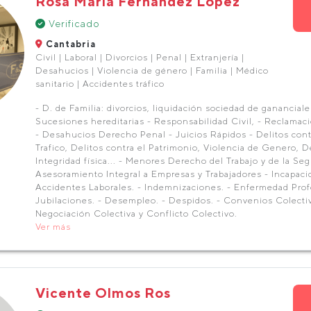
Rosa María Fernández Lopez
Verificado
Cantabria
Civil | Laboral | Divorcios | Penal | Extranjería |
Desahucios | Violencia de género | Familia | Médico
sanitario | Accidentes tráfico
- D. de Familia: divorcios, liquidación sociedad de gananciales
Sucesiones hereditarias - Responsabilidad Civil, - Reclamac
- Desahucios Derecho Penal - Juicios Rápidos - Delitos cont
Trafico, Delitos contra el Patrimonio, Violencia de Genero, De
Integridad física... - Menores Derecho del Trabajo y de la Seg
Asesoramiento Integral a Empresas y Trabajadores - Incapaci
Accidentes Laborales. - Indemnizaciones. - Enfermedad Profe
Jubilaciones. - Desempleo. - Despidos. - Convenios Colecti
Negociación Colectiva y Conflicto Colectivo.
Ver más
Vicente Olmos Ros