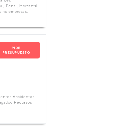
ra web
l, Penal, Mercantil
 como empresas.
PIDE
PRESUPUESTO
ientos Accidentes
pagadod Recursos