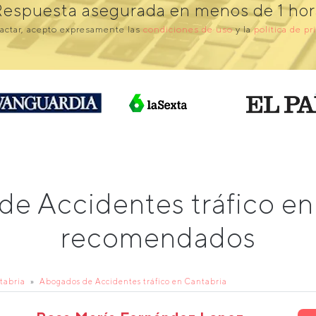
Respuesta asegurada en menos de 1 hor
actar, acepto expresamente las
condiciones de uso
y la
política de pr
de Accidentes tráfico en
recomendados
tabria
Abogados de Accidentes tráfico en Cantabria