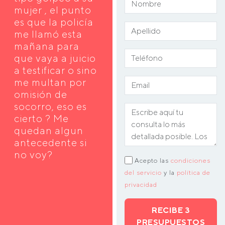
mujer , el punto
es que la policía
me llamó esta
mañana para
que vaya a juicio
a testificar o sino
me multan por
omisión de
socorro, eso es
cierto ? Me
quedan algun
antecedente si
no voy?
Acepto las
condiciones
del servicio
y la
política de
privacidad
RECIBE 3
PRESUPUESTOS