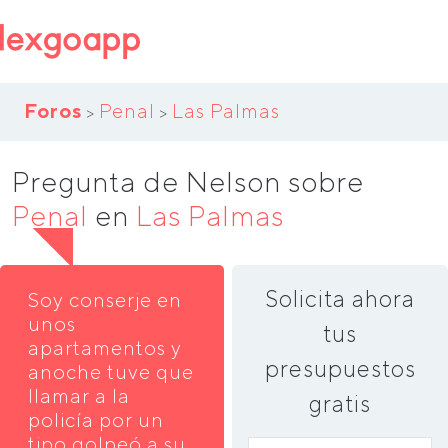
Foros
Penal
Las Palmas
>
>
Pregunta de Nelson sobre
Penal
en
Las Palmas
Solicita ahora
Soy conserje en
unos
tus
apartamentos y
presupuestos
anoche tuve que
llamar a la
gratis
policía por un
tipo golpeó a su