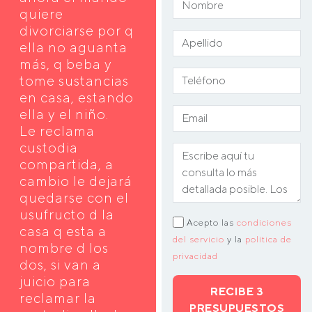
quiere
divorciarse por q
ella no aguanta
más, q beba y
tome sustancias
en casa, estando
ella y el niño.
Le reclama
custodia
compartida, a
cambio le dejará
quedarse con el
usufructo d la
Acepto las
condiciones
casa q esta a
del servicio
y la
política de
nombre d los
privacidad
dos, si van a
juicio para
RECIBE 3
reclamar la
PRESUPUESTOS