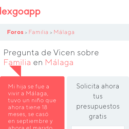
Foros
Familia
Málaga
>
>
Pregunta de Vicen sobre
Familia
en
Málaga
Solicita ahora
Mi hija se fue a
vivir a Málaga,
tus
tuvo un niño que
presupuestos
ahora tiene 18
meses, se casó
gratis
en septiembre y
ahora el marido