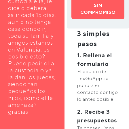
custodia ella, le
SIN
dice q deberá
COMPROMISO
salir cada 15 días,
aun q no tenga
casa donde ir,
3 simples
toda su familia y
amigos estamos
pasos
en Valencia, es
1. Rellena el
posible esto?
Puede pedir ella
formulario
la custodia o ya
El equipo de
la dan los jueces,
LexGoApp se
siendo tan
pondrá en
pequeños los
contacto contigo
hijos, como el le
lo antes posible.
amenaza?
gracias
2. Recibe 3
presupuestos
Te conseguimos