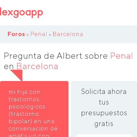
Foros
Penal
Barcelona
>
>
Pregunta de Albert sobre
Penal
en
Barcelona
Solicita ahora
mi hija con
trastornos
tus
psicológicos
presupuestos
(trastorno
bipolar) en una
gratis
conversación de
what's up con