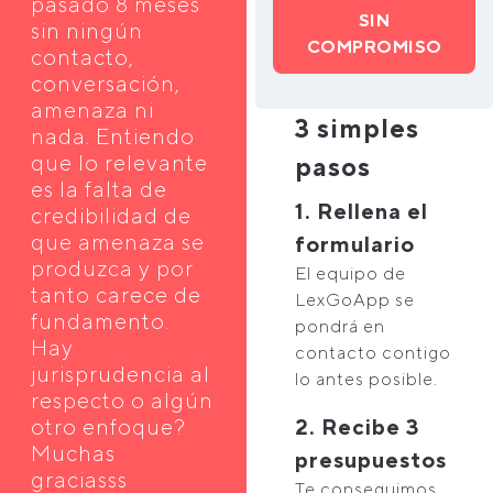
pasado 8 meses
SIN
sin ningún
COMPROMISO
contacto,
conversación,
amenaza ni
3 simples
nada. Entiendo
que lo relevante
pasos
es la falta de
1. Rellena el
credibilidad de
que amenaza se
formulario
produzca y por
El equipo de
tanto carece de
LexGoApp se
fundamento.
pondrá en
Hay
contacto contigo
jurisprudencia al
lo antes posible.
respecto o algún
otro enfoque?
2. Recibe 3
Muchas
presupuestos
graciasss
Te conseguimos