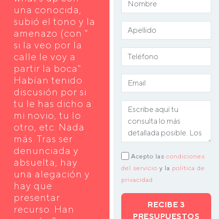
una conocida,
subió el tono y la
amenazo (con "
si la veo por la
calle le voy a
partir la boca".
Habían tenido
discusión por si
tu le has dicho a
mi novio, tu lo
otro, etc. Nada
más. Tras ser
denunciada y
Acepto las
condiciones
absuelta, hay
del servicio
y la
política de
una alegación y
privacidad
hay que
presentar
RECIBE 3
recurso. Han
PRESUPUESTOS