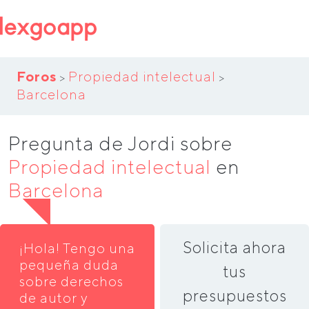
Foros
Propiedad intelectual
>
>
Barcelona
Pregunta de Jordi sobre
Propiedad intelectual
en
Barcelona
Solicita ahora
¡Hola! Tengo una
pequeña duda
tus
sobre derechos
presupuestos
de autor y