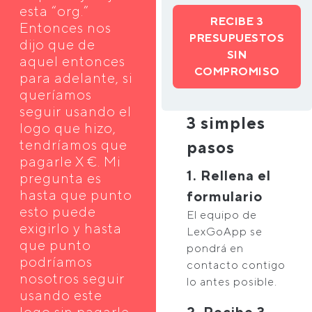
esta “org.”
RECIBE 3
Entonces nos
PRESUPUESTOS
dijo que de
SIN
aquel entonces
COMPROMISO
para adelante, si
queríamos
seguir usando el
3 simples
logo que hizo,
tendríamos que
pasos
pagarle X €. Mi
1. Rellena el
pregunta es
hasta que punto
formulario
esto puede
El equipo de
exigirlo y hasta
LexGoApp se
que punto
pondrá en
podríamos
contacto contigo
nosotros seguir
lo antes posible.
usando este
logo sin pagarle
2. Recibe 3