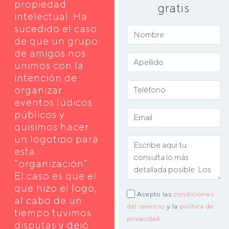
propiedad
gratis
intelectual: Ha
sucedido el caso
de que un grupo
de amigos nos
unimos con la
intención de
organizar
eventos lúdicos
públicos y
quisimos hacer
un logotipo para
esta
“organización”.
El caso es que el
que hizo el logo,
Acepto las
condiciones
al cabo de un
del servicio
y la
política de
tiempo tuvimos
privacidad
disputas y dejó