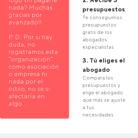
nada? Muchas
presupuestos
gracias por
Te conseguimos
avanzado!!
presupuestos
gratis de los
P. D.: Por si hay
abogados
duda, no
especialistas
registramos esta
“organización”
3. Tú eliges el
como asociación
abogado
o empresa ni
Compara los
nada por el
presupuestos y
estilo, no se si
elige el abogado
afectaría en
que más se ajuste
algo.
a tus
necesidades.