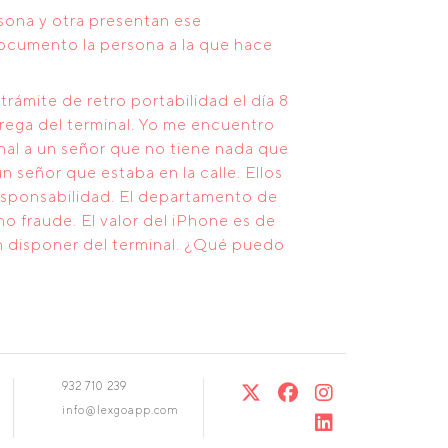
rsona y otra presentan ese
ocumento la persona a la que hace
ámite de retro portabilidad el día 8
rega del terminal. Yo me encuentro
inal a un señor que no tiene nada que
 señor que estaba en la calle. Ellos
esponsabilidad. El departamento de
o fraude. El valor del iPhone es de
n disponer del terminal. ¿Qué puedo
932 710 239
info@lexgoapp.com