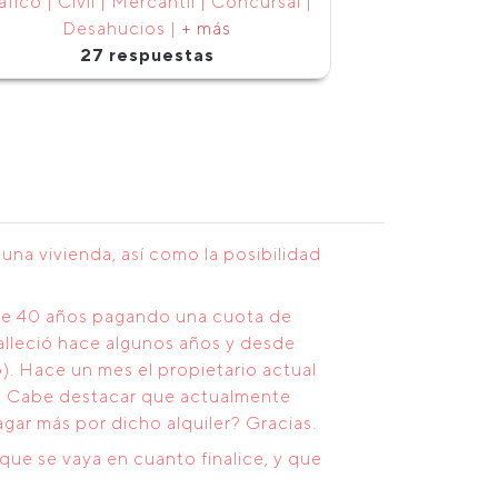
áfico | Civil | Mercantil | Concursal |
Desahucios |
+ más
27 respuestas
na vivienda, así como la posibilidad
ace 40 años pagando una cuota de
falleció hace algunos años y desde
). Hace un mes el propietario actual
ual. Cabe destacar que actualmente
agar más por dicho alquiler? Gracias.
que se vaya en cuanto finalice, y que