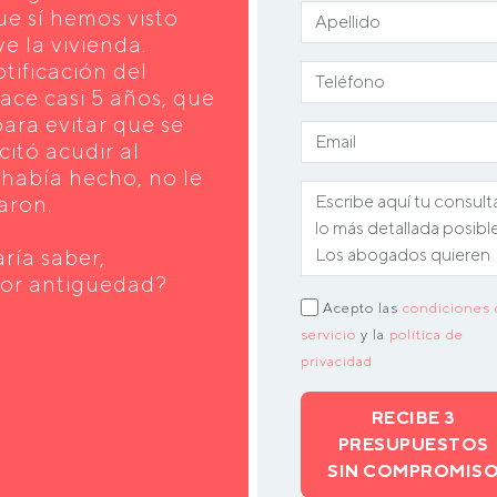
e sí hemos visto
ve la vivienda.
ificación del
ace casi 5 años, que
para evitar que se
icitó acudir al
e había hecho, no le
aron.
ría saber,
por antigüedad?
Acepto las
condiciones 
servicio
y la
política de
privacidad
RECIBE 3
PRESUPUESTOS
SIN COMPROMIS