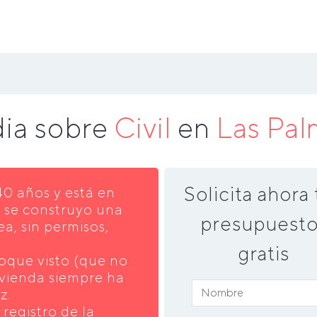
dia sobre
Civil
en
Las Pal
Solicita ahora 
40 años y está en
, se construyo una
presupuesto
a, sin permisos,
gratis
loque visto (que no
vivienda siempre ha
z.
 registro de la