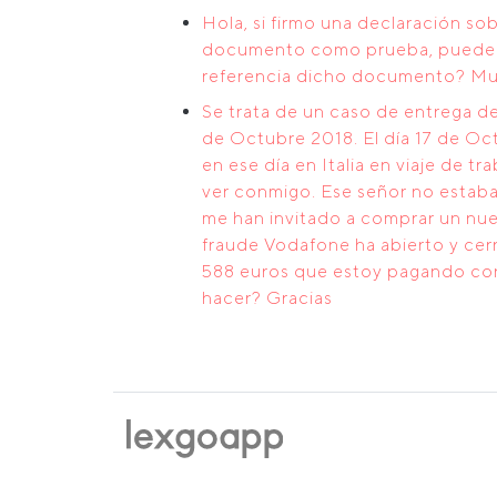
Hola, si firmo una declaración so
documento como prueba, pueden l
referencia dicho documento? Muc
Se trata de un caso de entrega d
de Octubre 2018. El día 17 de Oc
en ese día en Italia en viaje de 
ver conmigo. Ese señor no estaba 
me han invitado a comprar un nu
fraude Vodafone ha abierto y cerr
588 euros que estoy pagando con
hacer? Gracias