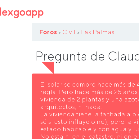
Foros
Civil
Las Palmas
>
>
Pregunta de Clau
El solar se compró hace más de 
regla. Pero hace más de 25 años
vivienda de 2 plantas y una azote
arquitectos, ni nada.
La vivienda tiene la fachada a b
sé si esto influye o no), pero la 
estado habitable y con agua y lu
No está ni en el catastro, ni en el