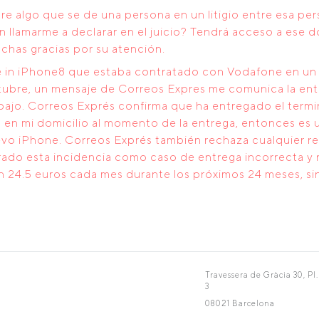
bre algo que se de una persona en un litigio entre esa pe
lamarme a declarar en el juicio? Tendrá acceso a ese d
has gracias por su atención.
e in iPhone8 que estaba contratado con Vodafone en un tr
tubre, un mensaje de Correos Expres me comunica la ent
trabajo. Correos Exprés confirma que ha entregado el term
en mi domicilio al momento de la entrega, entonces es un
evo iPhone. Correos Exprés también rechaza cualquier r
ado esta incidencia como caso de entrega incorrecta y n
 24.5 euros cada mes durante los próximos 24 meses, si
Travessera de Gràcia 30, Pl.
3
08021 Barcelona