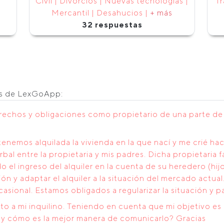
Civil | Divorcios | Nuevas tecnologías |
Tr
Mercantil | Desahucios |
+ más
32 respuestas
os de LexGoApp:
rechos y obligaciones como propietario de una parte de u
nemos alquilada la vivienda en la que nací y me crié h
rbal entre la propietaria y mis padres. Dicha propietaria 
l ingreso del alquiler en la cuenta de su heredero (hijo
ción y adaptar el alquiler a la situación del mercado act
asional. Estamos obligados a regularizar la situación y p
to a mi inquilino. Teniendo en cuenta que mi objetivo es 
do y cómo es la mejor manera de comunicarlo? Gracias