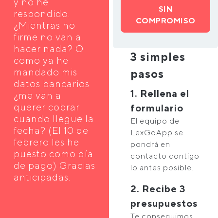
y no he
SIN
respondido.
COMPROMISO
¿Mientras no
firme no van a
hacer nada? O
3 simples
como ya he
mandado mis
pasos
datos bancarios
1. Rellena el
¿me van a
querer cobrar
formulario
cuando llegue la
El equipo de
fecha? (El 10 de
LexGoApp se
febrero les he
pondrá en
puesto como día
contacto contigo
de pago) Gracias
lo antes posible.
anticipadas.
2. Recibe 3
presupuestos
Te conseguimos