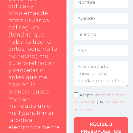
críticas y
problemas de
otros usuarios
del seguro
(tendría que
haberlo hecho
antes, pero no lo
he hecho) me
quiero retractar
y cancelarlo
antes que me
cobren la
primera cuota.
Acepto las
condiciones
Me han
del servicio
y la
política de
mandado un e-
privacidad
mail para firmar
la poliza
RECIBE 3
electrónicamente
PRESUPUESTOS