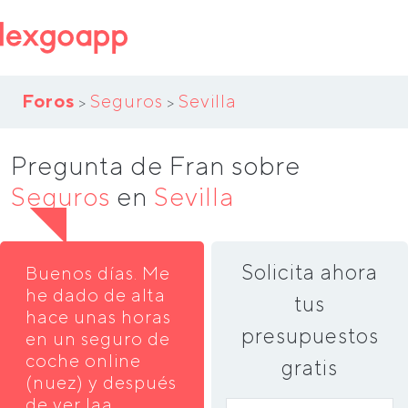
Foros
Seguros
Sevilla
>
>
Pregunta de Fran sobre
Seguros
en
Sevilla
Solicita ahora
Buenos días. Me
he dado de alta
tus
hace unas horas
presupuestos
en un seguro de
coche online
gratis
(nuez) y después
de ver laa