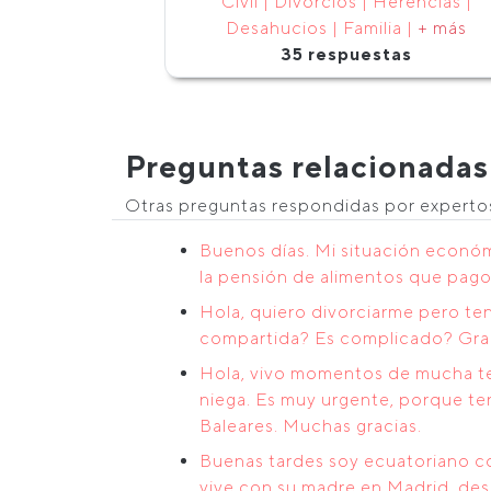
Civil | Divorcios | Herencias |
Desahucios | Familia |
+ más
35 respuestas
Preguntas relacionadas
Otras preguntas respondidas por expert
Buenos días. Mi situación económi
la pensión de alimentos que pago 
Hola, quiero divorciarme pero te
compartida? Es complicado? Gra
Hola, vivo momentos de mucha ten
niega. Es muy urgente, porque te
Baleares. Muchas gracias.
Buenas tardes soy ecuatoriano c
vive con su madre en Madrid, des