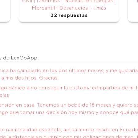
Civil | Divorcios | Nuevas tecnologías |
Mercantil | Desahucios |
+ más
32 respuestas
os de LexGoApp:
ca ha cambiado en los dos últimos meses, y me gustaría 
a mis dos hijos. Gracias.
ngo pánico a no conseguir la custodia compartida de mi 
cias
sión en casa. Tenemos un bebé de 18 meses y quiero sep
ngo que tomar una decisión hoy mismo y conoce qué pasos
on nacionalidad española, actualmente resido en Ecuado
de la distancia yo cumplo con mis obligaciones de manut