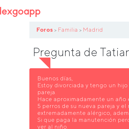
Foros
Familia
Madrid
>
>
Pregunta de Tatia
Buenos días,
Estoy divorciada y tengo un hij
pareja.
Hace aproximadamente un año é
5 perros de su nueva pareja y el 
extremadamente alérgico, ademá
Si que paga la manutención pero
ver al niño.