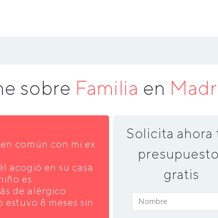
ne sobre
Familia
en
Madr
Solicita ahora 
o en común con mi ex
presupuesto
l acogió en su casa
gratis
niño es
s de alérgico
 estuvo 8 meses sin