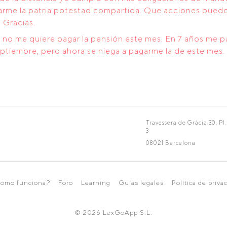
itarme la patria potestad compartida. Que acciones pue
 Gracias.
o no me quiere pagar la pensión este mes. En 7 años me p
septiembre, pero ahora se niega a pagarme la de este mes
Travessera de Gràcia 30, Pl.
3
08021 Barcelona
ómo funciona?
Foro
Learning
Guías legales
Política de priva
© 2026 LexGoApp S.L.