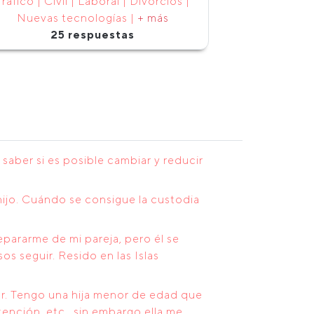
Tráfico | Civil | Laboral | Divorcios |
Nuevas tecnologías |
+ más
25 respuestas
saber si es posible cambiar y reducir
hijo. Cuándo se consigue la custodia
ararme de mi pareja, pero él se
 seguir. Resido en las Islas
r. Tengo una hija menor de edad que
ención, etc...sin embargo ella me