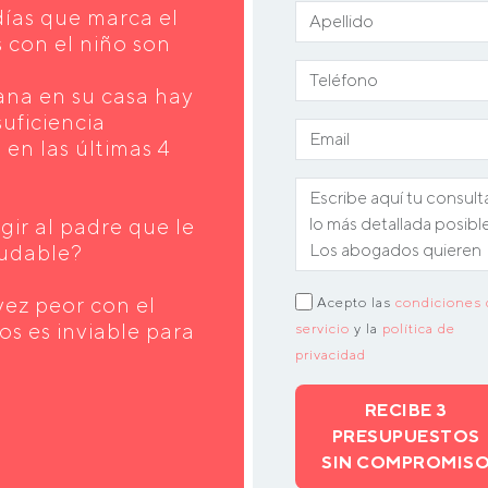
días que marca el
s con el niño son
ana en su casa hay
suficiencia
s en las últimas 4
gir al padre que le
ludable?
vez peor con el
Acepto las
condiciones 
os es inviable para
servicio
y la
política de
privacidad
RECIBE 3
PRESUPUESTOS
SIN COMPROMIS