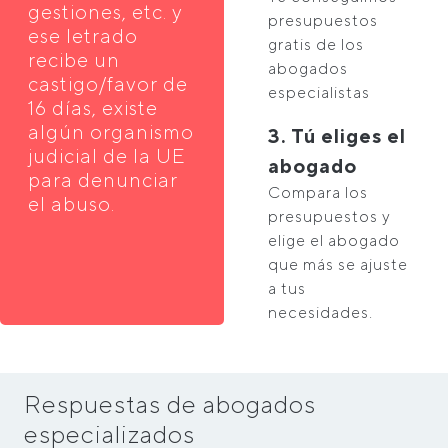
gestiones, etc. y
presupuestos
ese letrado
gratis de los
recibe un
abogados
castigo/favor de
especialistas
16 días, existe
algún organismo
3. Tú eliges el
judicial de la UE
abogado
para denunciar
Compara los
el abuso.
presupuestos y
elige el abogado
que más se ajuste
a tus
necesidades.
Respuestas de abogados
especializados