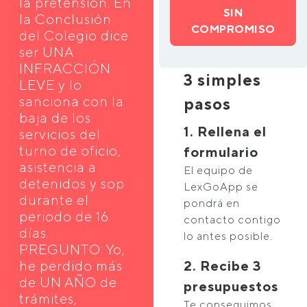
la pretensión. En
SIN
la Conclusión
COMPROMISO
del Colegio dice
ser UNA
INFRACCIÓN
3 simples
LEVE y lo
sanciona con la
pasos
baja de los
1. Rellena el
servicios del
turno de oficio,
formulario
asistencia a
El equipo de
detenidos y sop
LexGoApp se
durante el
pondrá en
periodo de 16
contacto contigo
días.
lo antes posible.
PREGUNTO: Yo,
he perdido más
2. Recibe 3
de UN AÑO de
presupuestos
trámites,
Te conseguimos