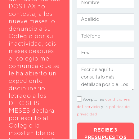
DOS FAX no
contesta, a los
nueve meses lo
denuncio a su
Colegio por su
inactividad, seis
meses después
el colegio me
comunica que se
le ha abierto un
expediente
disciplinario. El
letrado a los
Acepto las
condiciones
DIECISEIS
del servicio
y la
política de
MESES declara
privacidad
por escrito al
Colegio la
RECIBE 3
insostenible de
PRESUPUESTOS