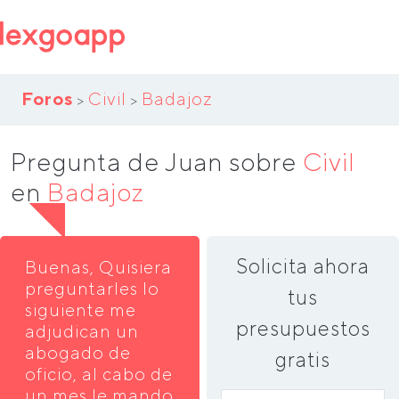
Foros
Civil
Badajoz
>
>
Pregunta de Juan sobre
Civil
en
Badajoz
Solicita ahora
Buenas, Quisiera
preguntarles lo
tus
siguiente me
presupuestos
adjudican un
abogado de
gratis
oficio, al cabo de
un mes le mando