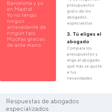
Barcelona y yo
presupuestos
en Madrid.
gratis de los
Yo no tengo
abogados
ningún
especialistas
antecedente de
ningún tipo.
3. Tú eliges el
Muchas gracias
abogado
de ante mano.
Compara los
presupuestos y
elige el abogado
que más se ajuste
a tus
necesidades.
Respuestas de abogados
especializados