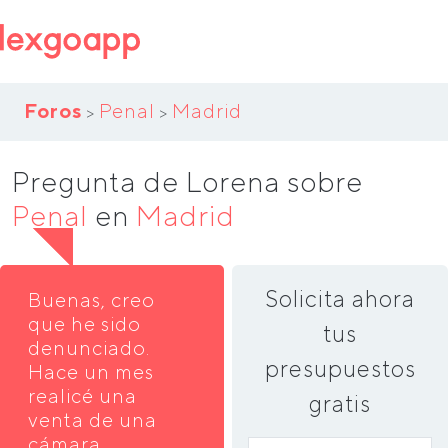
Foros
Penal
Madrid
>
>
Pregunta de Lorena sobre
Penal
en
Madrid
Solicita ahora
Buenas, creo
que he sido
tus
denunciado.
presupuestos
Hace un mes
realicé una
gratis
venta de una
cámara