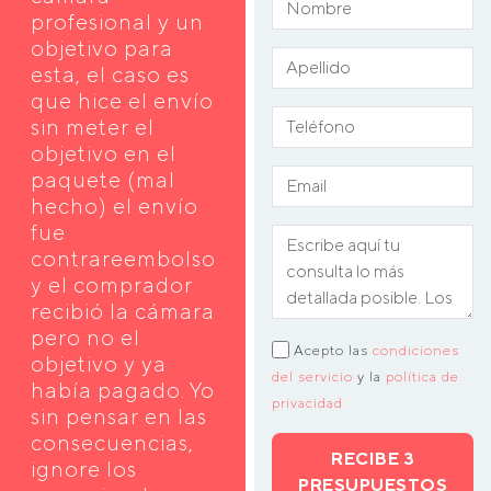
profesional y un
objetivo para
esta, el caso es
que hice el envío
sin meter el
objetivo en el
paquete (mal
hecho) el envío
fue
contrareembolso
y el comprador
recibió la cámara
pero no el
Acepto las
condiciones
objetivo y ya
del servicio
y la
política de
había pagado. Yo
privacidad
sin pensar en las
consecuencias,
RECIBE 3
ignore los
PRESUPUESTOS