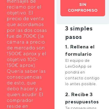
mensajes de
SIN
reclamo por el
COMPROMISO
objetivo. El
precio de venta
que acordamos
3 simples
por las dos cosas
fue de 700€ (la
pasos
cámara a precio
1. Rellena el
de mercado son
1500€ aprox y el
formulario
objetivo 100-
El equipo de
150€ aprox).
LexGoApp se
Quería saber las
pondrá en
consecuencias
contacto contigo
de esto, que
lo antes posible.
debo hacer y a
quien acudir. El
2. Recibe 3
comprador
presupuestos
reside en
Te conseguimos