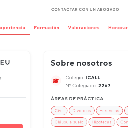
CONTACTAR CON UN ABOGADO
xperiencia
Formación
Valoraciones
Honorar
REU
Sobre nosotros
Colegio:
ICALL
a
Nº Colegiado:
2267
ÁREAS DE PRÁCTICA
Civil
Divorcios
Herencias
Cláusula suelo
Hipotecas
Con