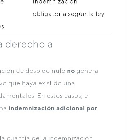
de
Indemnización
obligatoria según la ley
es
a derecho a
ración de despido nulo
no
genera
vo que haya existido una
amentales. En estos casos, el
una
indemnización adicional por
 la cuantía de la indemnización