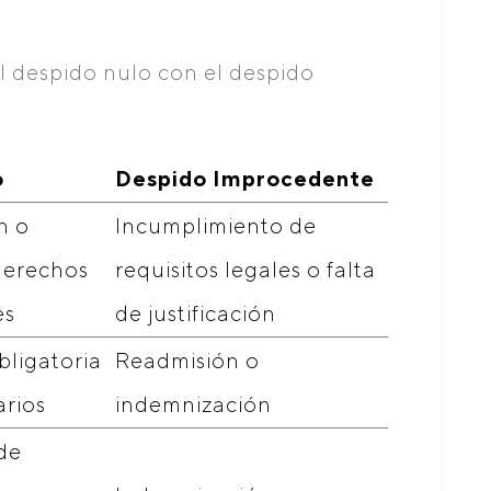
l despido nulo con el despido
o
Despido Improcedente
n o
Incumplimiento de
derechos
requisitos legales o falta
es
de justificación
bligatoria
Readmisión o
arios
indemnización
de