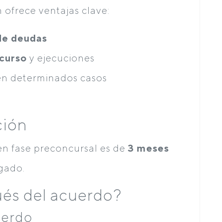
 ofrece ventajas clave:
 de deudas
ncurso
y ejecuciones
n determinados casos
ción
 en fase preconcursal es de
3 meses
gado.
és del acuerdo?
uerdo