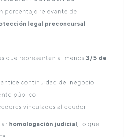
un porcentaje relevante de
otección legal preconcursal
.
es que representen al menos
3/5 de
rantice continuidad del negocio
ento público
eedores vinculados al deudor
tar
homologación judicial
, lo que
ca.