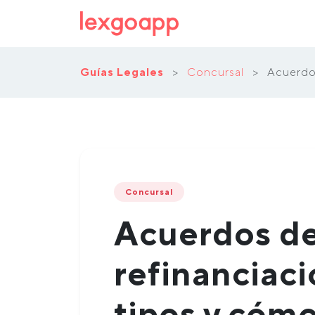
Guías Legales
>
Concursal
>
Acuerdos
Concursal
Acuerdos d
refinanciaci
tipos y cóm