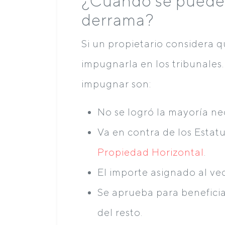
¿Cuándo se puede
derrama?
Si un propietario considera q
impugnarla en los tribunales
impugnar son:
No se logró la mayoría ne
Va en contra de los Estat
Propiedad Horizontal
.
El importe asignado al vec
Se aprueba para beneficia
del resto.