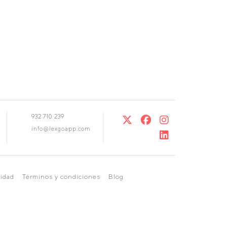
932 710 239
info@lexgoapp.com
cidad
Términos y condiciones
Blog