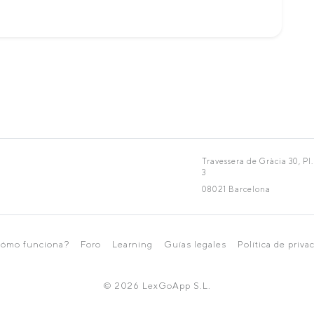
Travessera de Gràcia 30, Pl.
3
08021 Barcelona
ómo funciona?
Foro
Learning
Guías legales
Política de priva
© 2026 LexGoApp S.L.