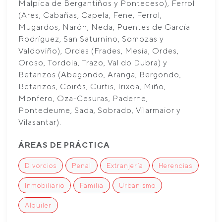
Malpica de Bergantiños y Ponteceso), Ferrol
(Ares, Cabañas, Capela, Fene, Ferrol,
Mugardos, Narón, Neda, Puentes de García
Rodríguez, San Saturnino, Somozas y
Valdoviño), Ordes (Frades, Mesía, Ordes,
Oroso, Tordoia, Trazo, Val do Dubra) y
Betanzos (Abegondo, Aranga, Bergondo,
Betanzos, Coirós, Curtis, Irixoa, Miño,
Monfero, Oza-Cesuras, Paderne,
Pontedeume, Sada, Sobrado, Vilarmaior y
Vilasantar).
ÁREAS DE PRÁCTICA
Divorcios
Penal
Extranjería
Herencias
Inmobiliario
Familia
Urbanismo
Alquiler