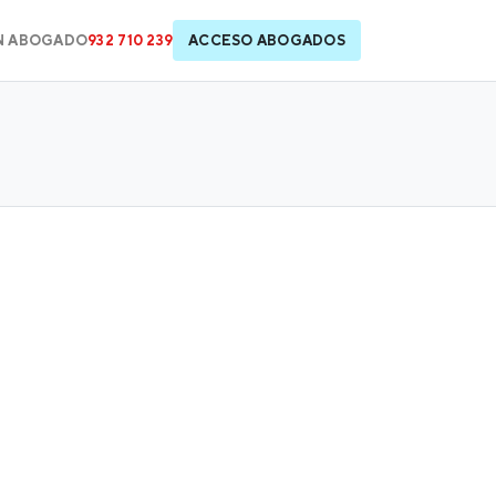
N ABOGADO
932 710 239
ACCESO ABOGADOS