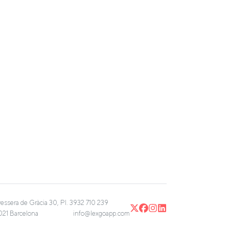
vessera de Gràcia 30, Pl. 3
932 710 239
21 Barcelona
info@lexgoapp.com