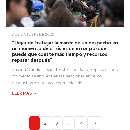
3 DE OCTUBRE DE 2022
“Dejar de trabajar la marca de un despacho en
un momento de crisis es un error porque
puede que cueste más tiempo y recursos
reparar después”
Susana Claudio, socia directora de Band1, explica en qué
momento se encuentran las relaciones entre los
despachos y medios de comunicación.
LEER MÁS →
Paginación
1
2
3
…
14
→
de