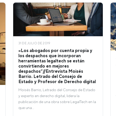
31 DE JULIO DE 2019
«Los abogados por cuenta propia y
los despachos que incorporan
herramientas legaltech se están
convirtiendo en mejores
despachos”//Entrevista Moisés
Barrio. Letrado del Consejo de
Estado y Profesor de Derecho digital
Moisés Barrio, Letrado del Consejo de Estado
y experto en derecho digital, lidera la
publicación de una obra sobre LegalTech en la
que una…