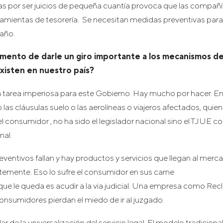
s por ser juicios de pequeña cuantía provoca que las compañías
mientas de tesorería. Se necesitan medidas preventivas para 
 año.
mento de darle un giro importante a los mecanismos de
xisten en nuestro país?
 tarea imperiosa para este Gobierno. Hay mucho por hacer. En
as cláusulas suelo o las aerolíneas o viajeros afectados, quien
l consumidor , no ha sido el legislador nacional sino el TJUE
nal.
entivos fallan y hay productos y servicios que llegan al merca
emente. Eso lo sufre el consumidor en sus carne
 que le queda es acudir a la via judicial. Una empresa como Re
onsumidores pierdan el miedo de ir al juzgado.
r de la universalización del servicio legal. El modelo tradicio