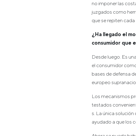
no imponer las costa
juzgados como herra
que se repiten cada
¿Ha llegado el mo
consumidor que e
Desde luego. Es una
el consumidor como l
bases de defensa de
europeo supranacio
Los mecanismos prev
testados convenient
s. La única solución
ayudado a que los c
Ahora se puede habla