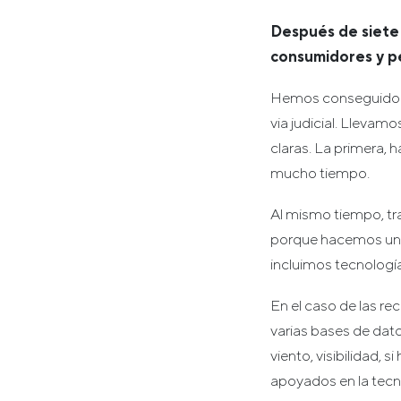
Después de siete 
consumidores y p
Hemos conseguido qu
via judicial. Lleva
claras. La primera, 
mucho tiempo.
Al mismo tiempo, tr
porque hacemos un a
incluimos tecnología
En el caso de las r
varias bases de dato
viento, visibilidad,
apoyados en la tecno