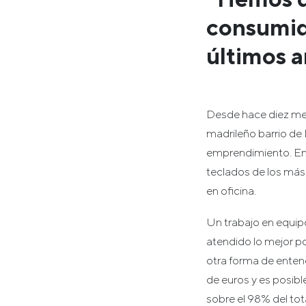
consumido
últimos 
Desde hace diez mese
madrileño barrio de
emprendimiento. En u
teclados de los más 
en oficina.
Un trabajo en equip
atendido lo mejor po
otra forma de entend
de euros y es posibl
sobre el 98% del tota