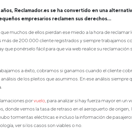
años, Reclamador.es se ha convertido en una alternativ
equeños empresarios reclamen sus derechos…
e muchos de ellos pierdan ese miedo a la hora de reclamar l
mos más de 200.000 cliente registrados y siempre trabajamos c
hay que ponérselo fácil para que via web realice su reclamación 
abajamos a éxito, cobramos si ganamos cuando el cliente cobr
nálisis de los pleitos que asumimos. En ese análisis siempr
.
eclamaciones por
vuelo,
para analizar si hay fuerza mayor en un
s, donde vemos la tasa de retraso en el aeropuerto de origen, 
 si hubo tormentas eléctricas e incluso la información de pasajer
logía, ver si los casos son viables o no.