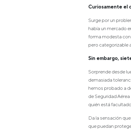
Curiosamente el 
Surge por un problem
había un mercado en
forma modesta con 
pero categorizable a
Sin embargo, siet
Sorprende desde lue
demasiada toleranci
hemos probado a den
de Seguridad Aérea (
quién está facultad
Da la sensación que
que puedan protegers