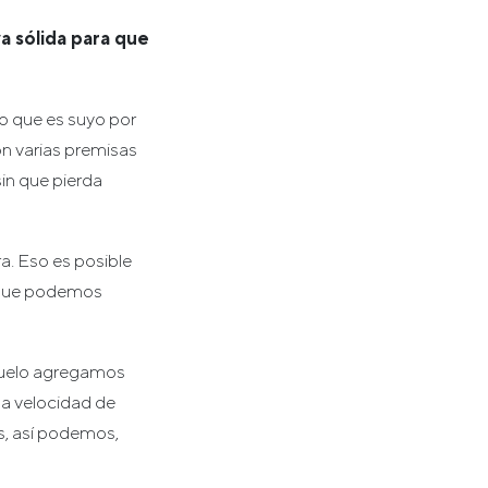
a sólida para que
o que es suyo por
on varias premisas
sin que pierda
a. Eso es posible
e que podemos
 vuelo agregamos
la velocidad de
os, así podemos,