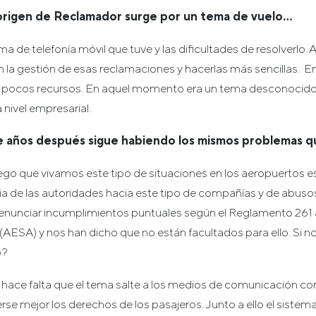
origen de Reclamador surge por un tema de vuelo…
a de telefonía móvil que tuve y las dificultades de resolverlo. 
 la gestión de esas reclamaciones y hacerlas más sencillas
pocos recursos. En aquel momento era un tema desconocido p
 nivel empresarial.
e años después sigue habiendo los mismos problemas q
go que vivamos este tipo de situaciones en los aeropuertos 
a de las autoridades hacia este tipo de compañías y de abusos
unciar incumplimientos puntuales según el Reglamento 261 a
AESA) y nos han dicho que no están facultados para ello. Si no 
o?
 hace falta que el tema salte a los medios de comunicación 
e mejor los derechos de los pasajeros. Junto a ello el sistema 