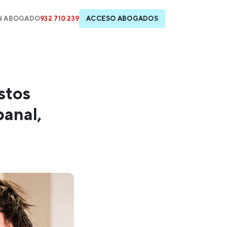
N ABOGADO
932 710 239
ACCESO ABOGADOS
stos
banal,