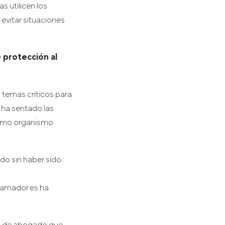
 utilicen los
evitar situaciones
 protección al
 temas críticos para
 ha sentado las
 como organismo
do sin haber sido
clamador.es ha
nal de abogado que