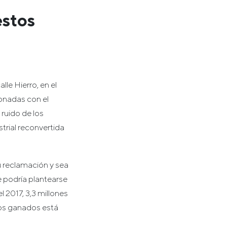
estos
le Hierro, en el
onadas con el
 ruido de los
trial reconvertida
u reclamación y sea
e podría plantearse
l 2017, 3,3 millones
itos ganados está