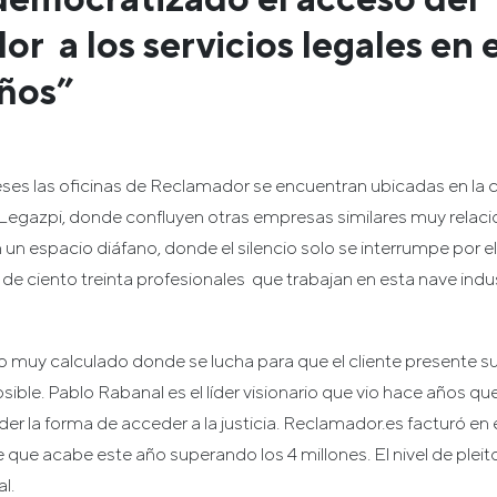
r a los servicios legales en 
años”
s las oficinas de Reclamador se encuentran ubicadas en la cal
 Legazpi, donde confluyen otras empresas similares muy relaci
n espacio diáfano, donde el silencio solo se interrumpe por el
de ciento treinta profesionales que trabajan en esta nave indus
o muy calculado donde se lucha para que el cliente presente s
sible. Pablo Rabanal es el líder visionario que vio hace años qu
er la forma de acceder a la justicia. Reclamador.es facturó en e
e que acabe este año superando los 4 millones. El nivel de ple
l.