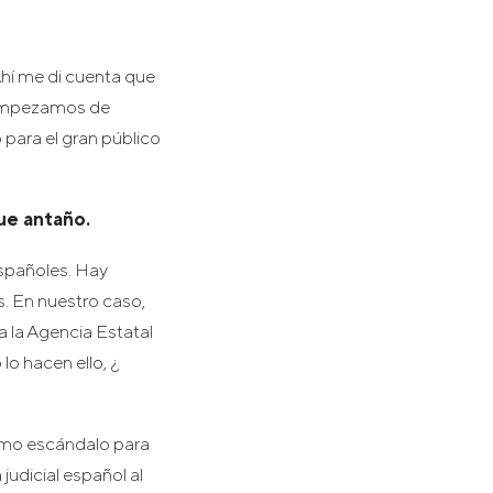
Ahí me di cuenta que
. Empezamos de
ara el gran público
ue antaño.
españoles. Hay
. En nuestro caso,
 la Agencia Estatal
lo hacen ello, ¿
como escándalo para
judicial español al