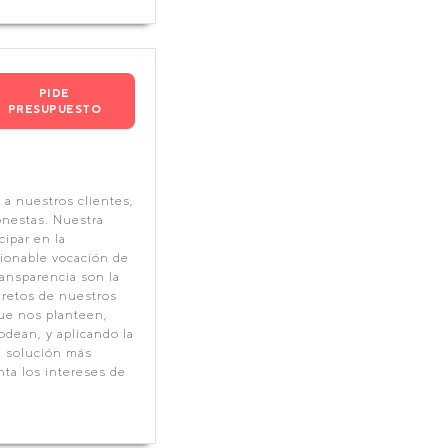
PIDE
PRESUPUESTO
a nuestros clientes,
nestas. Nuestra
cipar en la
tionable vocación de
ransparencia son la
 retos de nuestros
que nos planteen,
odean, y aplicando la
a solución más
ta los intereses de