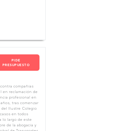
PIDE
PRESUPUESTO
contra compañías
al en reclamación de
ncia profesional en
 años, tras comenzar
del Ilustre Colegio
 casos en todos
 lo largo de este
bre de la abogacía y
itral de Transportes