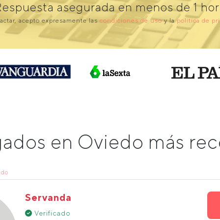
Respuesta asegurada en menos de 1 hor
actar, acepto expresamente las
condiciones de uso
y la
política de pr
gados en Oviedo más r
edo
Servanda
Verificado