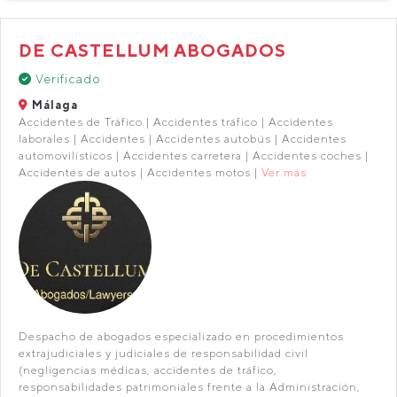
DE CASTELLUM ABOGADOS
Verificado
Málaga
Accidentes de Tráfico | Accidentes tráfico | Accidentes
laborales | Accidentes | Accidentes autobús | Accidentes
automovilísticos | Accidentes carretera | Accidentes coches |
Accidentes de autos | Accidentes motos |
Ver más
Despacho de abogados especializado en procedimientos
extrajudiciales y judiciales de responsabilidad civil
(negligencias médicas, accidentes de tráfico,
responsabilidades patrimoniales frente a la Administración,