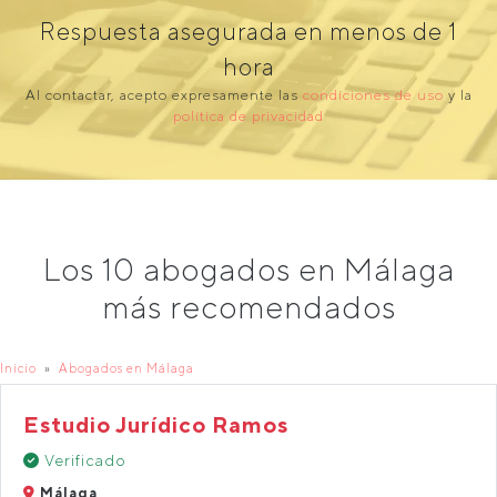
Respuesta asegurada en menos de 1
hora
Al contactar, acepto expresamente las
condiciones de uso
y la
política de privacidad
Los 10 abogados en Málaga
más recomendados
Inicio
Abogados en Málaga
Estudio Jurídico Ramos
Verificado
Málaga