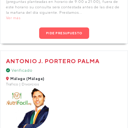
(preguntas planteadas en horario de 9:00 a 21:00), fuera de
este horario su consulta será contestada antes de las diez de
la mañana del día siguiente. Prestamos...
Ver más
PIDE PRESUPUESTO
ANTONIO J. PORTERO PALMA
Verificado
Málaga (Málaga)
Tráfico | Divorcios