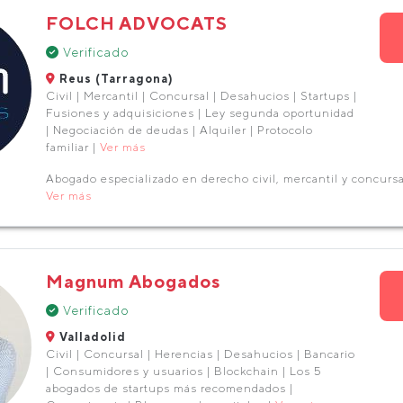
FOLCH ADVOCATS
Verificado
Reus (Tarragona)
Civil | Mercantil | Concursal | Desahucios | Startups |
Fusiones y adquisiciones | Ley segunda oportunidad
| Negociación de deudas | Alquiler | Protocolo
familiar |
Ver más
Abogado especializado en derecho civil, mercantil y concursa
Ver más
Magnum Abogados
Verificado
Valladolid
Civil | Concursal | Herencias | Desahucios | Bancario
| Consumidores y usuarios | Blockchain | Los 5
abogados de startups más recomendados |