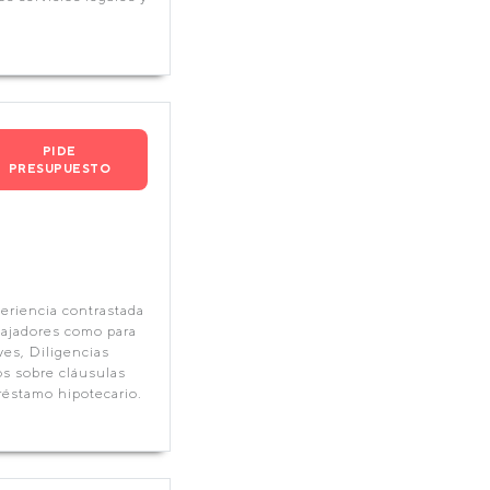
PIDE
PRESUPUESTO
periencia contrastada
abajadores como para
es, Diligencias
s sobre cláusulas
réstamo hipotecario.