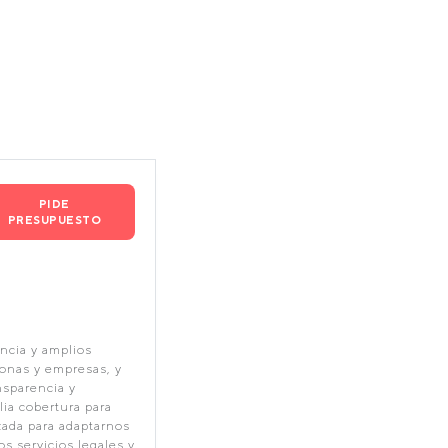
PIDE
PRESUPUESTO
ncia y amplios
onas y empresas, y
nsparencia y
ia cobertura para
ada para adaptarnos
s servicios legales y