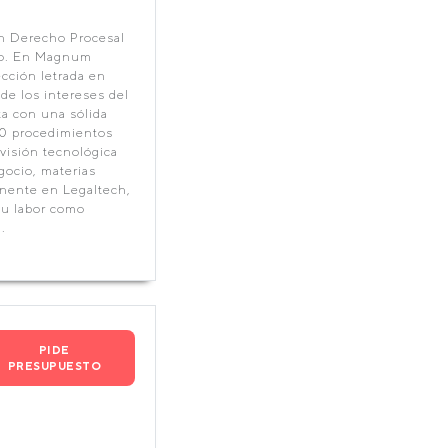
en Derecho Procesal
rio. En Magnum
ección letrada en
de los intereses del
ta con una sólida
00 procedimientos
 visión tecnológica
gocio, materias
onente en Legaltech,
su labor como
.
PIDE
PRESUPUESTO