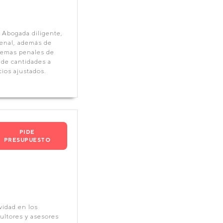
Abogada diligente,
 penal, además de
 temas penales de
de cantidades a
ios ajustados.
PIDE
PRESUPUESTO
vidad en los
ultores y asesores