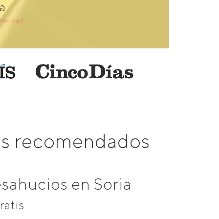
a
ivacidad
más recomendados
sahucios en Soria
ratis