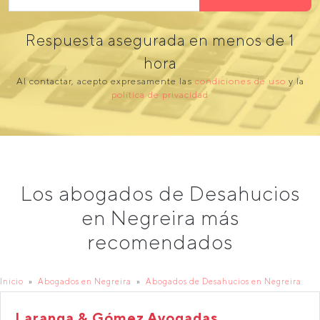
Respuesta asegurada en menos de 1
hora
Al contactar, acepto expresamente las
condiciones de uso
y la
política de privacidad
Los abogados de Desahucios
en Negreira más
recomendados
Inicio
Abogados en Negreira
Abogados de Desahucios en Negreira
Laranga & Gómez Avogadas