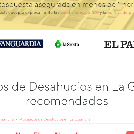
Respuesta asegurada en menos de 1 hor
actar, acepto expresamente las
condiciones de uso
y la
política de pr
s de Desahucios en La
recomendados
Guancha
Abogados de Desahucios en La Guancha