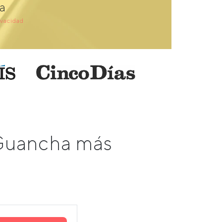
a
ivacidad
 Guancha más