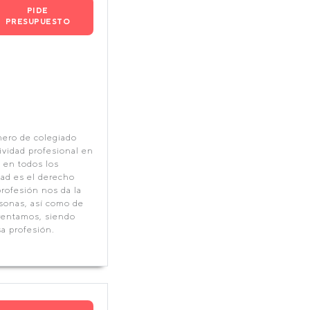
PIDE
PRESUPUESTO
mero de colegiado
ividad profesional en
 en todos los
dad es el derecho
profesión nos da la
rsonas, así como de
frentamos, siendo
sa profesión.