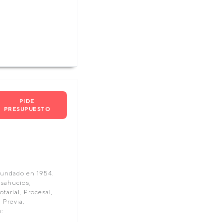
PIDE
PRESUPUESTO
fundado en 1954.
esahucios,
tarial, Procesal,
 Previa,
: