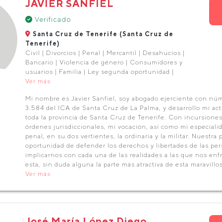
JAVIER SANFIEL
Verificado
Santa Cruz de Tenerife (Santa Cruz de
Tenerife)
Civil | Divorcios | Penal | Mercantil | Desahucios |
Bancario | Violencia de género | Consumidores y
usuarios | Familia | Ley segunda oportunidad |
Ver más
Mi nombre es Javier Sanfiel, soy abogado ejerciente con nú
3.584 del ICA de Santa Cruz de La Palma, y desarrollo mi act
toda la provincia de Santa Cruz de Tenerife. Con incursiones
órdenes jurisdiccionales, mi vocación, así como mi especiali
penal, en su dos vertientes, la ordinaria y la militar. Nuestra 
oportunidad de defender los derechos y libertades de las pe
implicarnos con cada una de las realidades a las que nos en
esta, sin duda alguna la parte más atractiva de esta maravillo
Ver más
José María López Diego