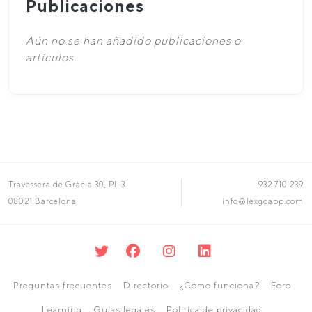
Publicaciones
Aún no se han añadido publicaciones o
artículos.
Travessera de Gràcia 30, Pl. 3
932 710 239
08021 Barcelona
info@lexgoapp.com
Preguntas frecuentes
Directorio
¿Cómo funciona?
Foro
Learning
Guías legales
Política de privacidad