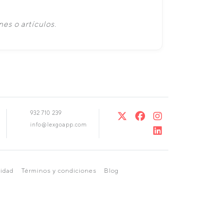
es o artículos.
932 710 239
info@lexgoapp.com
cidad
Términos y condiciones
Blog