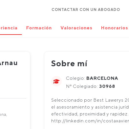
CONTACTAR CON UN ABOGADO
riencia
Formación
Valoraciones
Honorarios
Arnau
Sobre mí
Colegio:
BARCELONA
Nº Colegiado:
30968
Seleccionado por Best Lawerys 20
el asesoramiento y asistencia jurí
efectividad, proximidad y rapidez.
ona,
http://linkedin.com/in/costaxavi