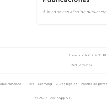
Aún no se han añadido publicacion
Travessera de Gràcia 30, Pl.
3
08021 Barcelona
ómo funciona?
Foro
Learning
Guías legales
Política de priva
© 2026 LexGoApp S.L.