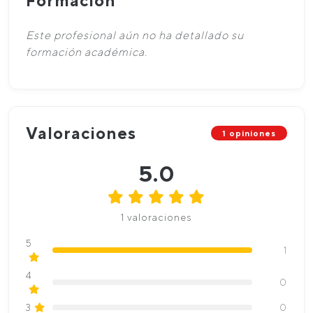
Formación
Este profesional aún no ha detallado su
formación académica.
Valoraciones
1 opiniones
5.0
1 valoraciones
5
1
4
0
3
0