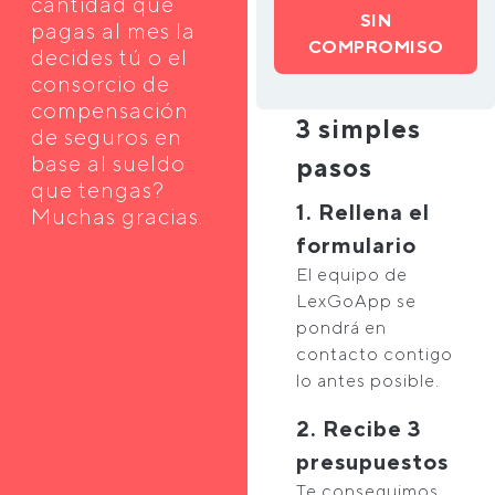
cantidad que
SIN
pagas al mes la
COMPROMISO
decides tú o el
consorcio de
compensación
3 simples
de seguros en
base al sueldo
pasos
que tengas?
1. Rellena el
Muchas gracias.
formulario
El equipo de
LexGoApp se
pondrá en
contacto contigo
lo antes posible.
2. Recibe 3
presupuestos
Te conseguimos