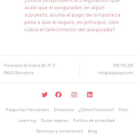
¿Existe jurisprudencia o legislación que
avale que el asegurador, en algún
supuesto, asuma el pago de la hipoteca
pese a que el seguro, en principio, solo
cubra el fallecimiento del asegurado?
Travessera de Gràcia 30, Pl. 3
932 710 239
08021 Barcelona
info@lexgoapp.com
Preguntas frecuentes
Directorio
¿Cómo funciona?
Foro
Learning
Guías legales
Política de privacidad
Términos y condiciones
Blog