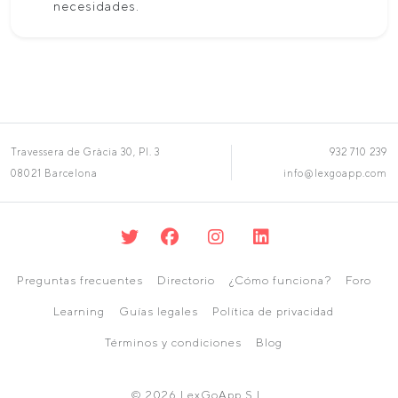
necesidades.
Travessera de Gràcia 30, Pl. 3
932 710 239
08021 Barcelona
info@lexgoapp.com
Preguntas frecuentes
Directorio
¿Cómo funciona?
Foro
Learning
Guías legales
Política de privacidad
Términos y condiciones
Blog
© 2026 LexGoApp S.L.