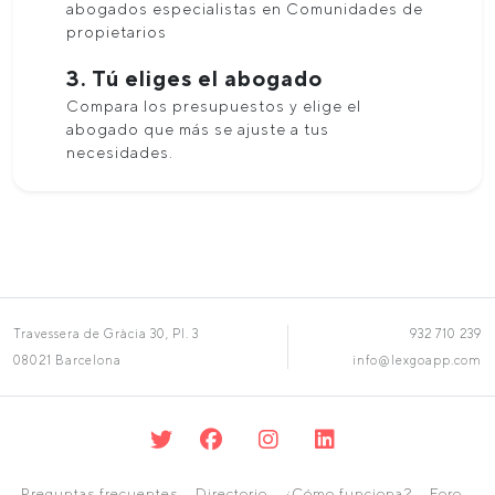
abogados especialistas en Comunidades de
propietarios
3. Tú eliges el abogado
Compara los presupuestos y elige el
abogado que más se ajuste a tus
necesidades.
Travessera de Gràcia 30, Pl. 3
932 710 239
08021 Barcelona
info@lexgoapp.com
Preguntas frecuentes
Directorio
¿Cómo funciona?
Foro