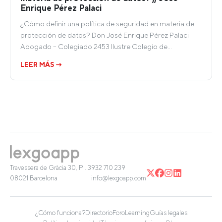
Enrique Pérez Palaci
¿Cómo definir una política de seguridad en materia de
protección de datos? Don José Enrique Pérez Palaci
Abogado – Colegiado 2453 Ilustre Colegio de…
LEER MÁS →
Travessera de Gràcia 30, Pl. 3
932 710 239
08021 Barcelona
info@lexgoapp.com
¿Cómo funciona?
Directorio
Foro
Learning
Guías legales