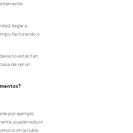
cientemente
dad, llegar a
tiempo facturando o
davía no están tan
pasa de ser un
momentos?
uede por ejemplo
lmente, puede reducir
ervicio en la nube