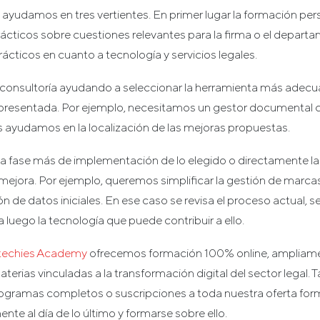
ayudamos en tres vertientes. En primer lugar la formación pe
prácticos sobre cuestiones relevantes para la firma o el depart
ácticos en cuanto a tecnología y servicios legales.
 consultoría ayudando a seleccionar la herramienta más adec
 presentada. Por ejemplo, necesitamos un gestor documental
s ayudamos en la localización de las mejoras propuestas.
á la fase más de implementación de lo elegido o directamente 
mejora. Por ejemplo, queremos simplificar la gestión de marcas
 de datos iniciales. En ese caso se revisa el proceso actual, 
 luego la tecnología que puede contribuir a ello.
techies Academy
ofrecemos formación 100% online, ampliame
terias vinculadas a la transformación digital del sector legal. 
ramas completos o suscripciones a toda nuestra oferta form
te al día de lo último y formarse sobre ello.