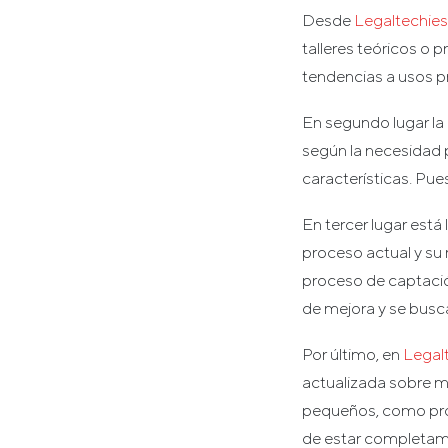
Desde
Legaltechies
talleres teóricos o 
tendencias a usos pr
En segundo lugar la
según la necesidad
características. Pue
En tercer lugar est
proceso actual y su 
proceso de captación
de mejora y se busca
Por último, en
Legal
actualizada sobre ma
pequeños, como prog
de estar completamen