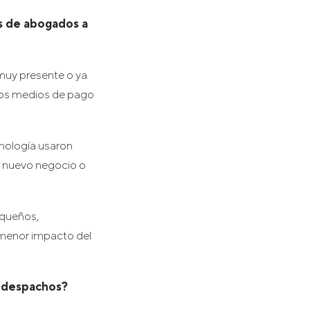
os de abogados a
muy presente o ya
 los medios de pago
nología usaron
ar nuevo negocio o
equeños,
 menor impacto del
s despachos?