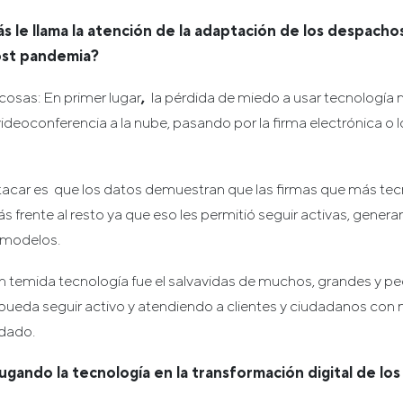
s le llama la atención de la adaptación de los despach
ost pandemia?
cosas: En primer lugar
,
la pérdida de miedo a usar tecnología 
ideoconferencia a la nube, pasando por la firma electrónica o
tacar es que los datos demuestran que las firmas que más tec
s frente al resto ya que eso les permitió seguir activas, gener
s modelos.
tan temida tecnología fue el salvavidas de muchos, grandes y p
pueda seguir activo y atendiendo a clientes y ciudadanos con
 dado.
ugando la tecnología en la transformación digital de lo