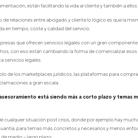
entación, están facilitando la vida al cliente y también a ellos
po de relaciones entre abogado y cliente lo lógico es que la mi
a en tiempo, coste y calidad del servicio.
empresas que ofrecen servicios legales con un gran componente
os, con eso están cambiando la forma de comercializar esos 
a servicios legales.
o de los marketplaces jurídicos, las plataformas para comprar
eclamaciones a gran escala.
 asesoramiento está siendo más a corto plazo y temas 
e cualquier situación post crisis, donde por ejemplo hay mucho
cuantía, para temas más concretos y necesarios y menos enfoc
 de medio – largo plazo.