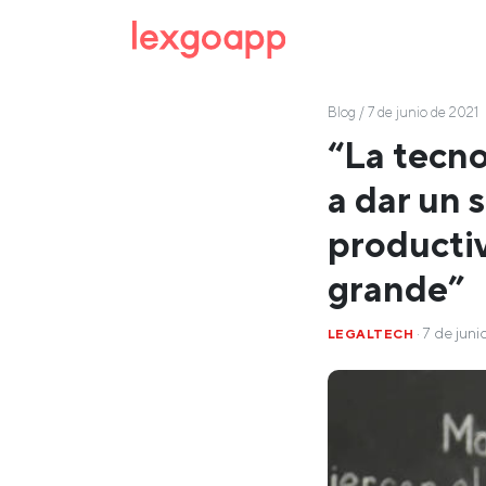
Blog
/ 7 de junio de 2021
“La tecno
a dar un 
productiv
grande”
· 7 de jun
LEGALTECH