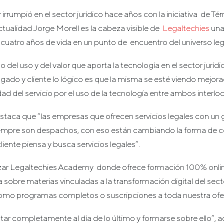
irrumpió en el sector jurídico hace años con la iniciativa de Té
ctualidad Jorge Morell es la cabeza visible de
Legaltechies
una 
 cuatro años de vida en un punto de encuentro del universo leg
 del uso y del valor que aporta la tecnología en el sector juríd
gado y cliente lo lógico es que la misma se esté viendo mejora
dad del servicio por el uso de la tecnología entre ambos interlo
taca que “las empresas que ofrecen servicios legales con u
iempre son despachos, con eso están cambiando la forma de c
liente piensa y busca servicios legales”.
nzar Legaltechies Academy donde ofrece formación 100% onli
a sobre materias vinculadas a la transformación digital del secto
mo programas completos o suscripciones a toda nuestra ofer
tar completamente al día de lo último y formarse sobre ello”, a