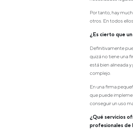
Por tanto, hay mucho
otros. En todos ell
¿Es cierto que un
Definitivamente pued
quizá no tiene una f
está bien alineada y
complejo.
En una firma pequeña
que puede implemen
conseguir un uso más
¿Qué servicios of
profesionales de 