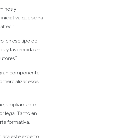
rminos y
iniciativa que se ha
altech.
ico en ese tipo de
da y favorecida en
cutores”.
n gran componente
omercializar esos
ne, ampliamente
r legal. Tanto en
ta formativa.
clara este experto