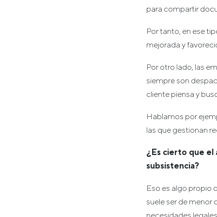
para compartir docum
Por tanto, en ese ti
mejorada y favorecid
Por otro lado, las 
siempre son despach
cliente piensa y busc
Hablamos por ejempl
las que gestionan r
¿Es cierto que el
subsistencia?
Eso es algo propio d
suele ser de menor 
necesidades legales