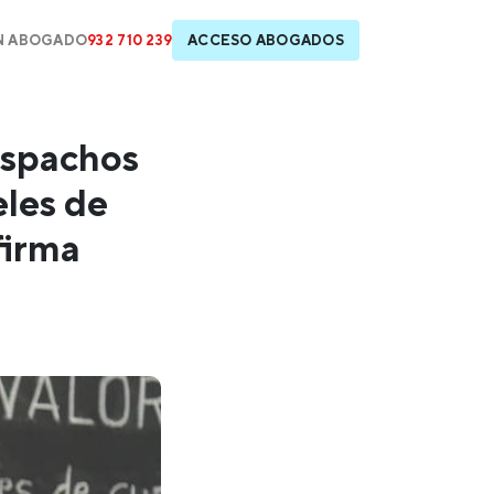
N ABOGADO
932 710 239
ACCESO ABOGADOS
despachos
eles de
firma