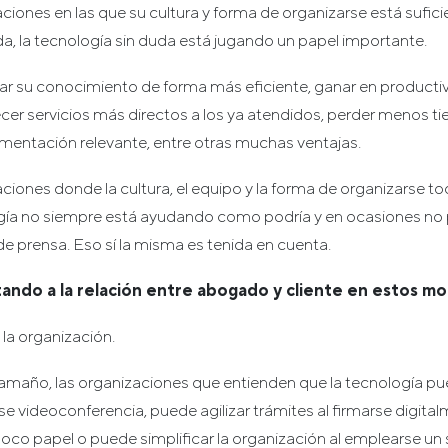
ciones en las que su cultura y forma de organizarse está sufi
da, la tecnología sin duda está jugando un papel importante.
r su conocimiento de forma más eficiente, ganar en productivi
ecer servicios más directos a los ya atendidos, perder menos 
umentación relevante, entre otras muchas ventajas.
ciones donde la cultura, el equipo y la forma de organizarse to
gía no siempre está ayudando como podría y en ocasiones no 
de prensa. Eso sí la misma es tenida en cuenta.
ando a la relación entre abogado y cliente en estos 
a organización.
tamaño, las organizaciones que entienden que la tecnología p
arse videoconferencia, puede agilizar trámites al firmarse digita
oco papel o puede simplificar la organización al emplearse un s