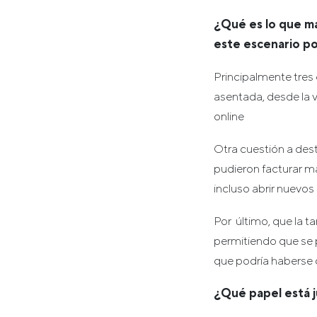
¿Qué es lo que má
este escenario p
Principalmente tres 
asentada, desde la v
online
Otra cuestión a des
pudieron facturar má
incluso abrir nuevo
Por último, que la 
permitiendo que se 
que podría haberse
¿Qué papel está j