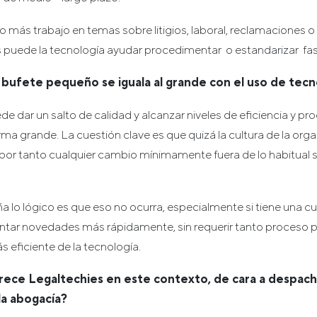
 más trabajo en temas sobre litigios, laboral, reclamaciones o
os puede la tecnología ayudar procedimentar o estandarizar fas
 bufete pequeño se iguala al grande con el uso de tecn
e dar un salto de calidad y alcanzar niveles de eficiencia y pr
irma grande. La cuestión clave es que quizá la cultura de la or
 por tanto cualquier cambio mínimamente fuera de lo habitual s
 lo lógico es que eso no ocurra, especialmente si tiene una cul
tar novedades más rápidamente, sin requerir tanto proceso p
 eficiente de la tecnología.
rece Legaltechies en este contexto, de cara a despach
la abogacía?