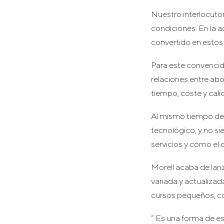
Nuestro interlocutor 
condiciones. En la a
convertido en estos
Para este convencido
relaciones entre abo
tiempo, coste y cali
Al mismo tiempo des
tecnológico, y no s
servicios y cómo el c
Morell acaba de la
variada y actualizad
cursos pequeños, co
“ Es una forma de es